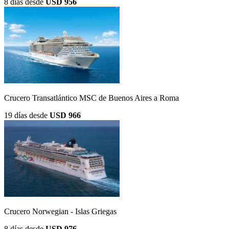
8 días
desde
USD 956
Crucero Transatlántico MSC de Buenos Aires a Roma
19 días
desde
USD 966
Crucero Norwegian - Islas Griegas
8 días
desde
USD 976